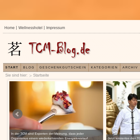
Home
Wellnesshotel
Impressum
START
BLOG
GESCHENKGUTSCHEIN
KATEGORIEN
ARCHIV
Sie sind hier:
Startseite
In der TCM sind Experten der Meinung, dass jeder
CM
Organismus einem wiederkehrenden Energiekreislauf
Jetzt kostenlos den 